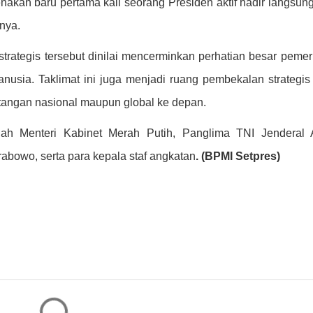
enakan baru pertama kali seorang Presiden aktif hadir langsun
nya.
trategis tersebut dinilai mencerminkan perhatian besar pemer
nusia. Taklimat ini juga menjadi ruang pembekalan strategis
tangan nasional maupun global ke depan.
mlah Menteri Kabinet Merah Putih, Panglima TNI Jenderal
Prabowo, serta para kepala staf angkatan
. (BPMI Setpres)