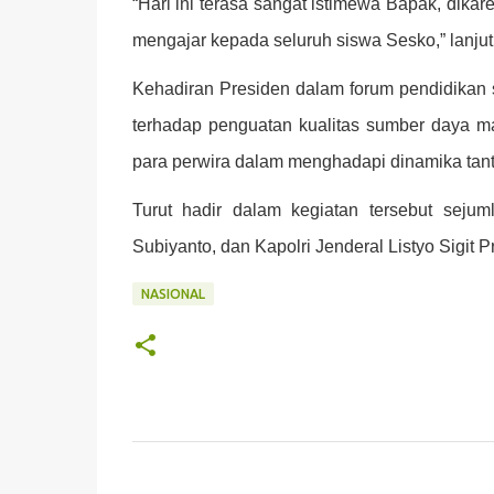
“Hari ini terasa sangat istimewa Bapak, dikar
mengajar kepada seluruh siswa Sesko,” lanjut
Kehadiran Presiden dalam forum pendidikan s
terhadap penguatan kualitas sumber daya ma
para perwira dalam menghadapi dinamika tan
Turut hadir dalam kegiatan tersebut seju
Subiyanto, dan Kapolri Jenderal Listyo Sigit 
NASIONAL
K