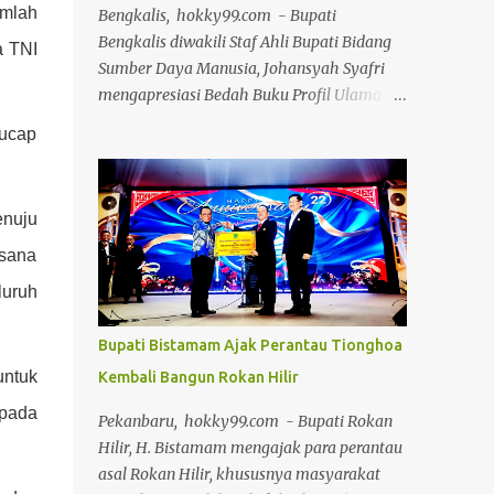
mlah
Bengkalis, hokky99.com - Bupati
Bengkalis diwakili Staf Ahli Bupati Bidang
a TNI
Sumber Daya Manusia, Johansyah Syafri
mengapresiasi Bedah Buku Profil Ulama
Karismatik Kabupaten Bengkalis Jilid II,
 ucap
yang diselenggarakan Majelis Ulama
Indonesia (MUI) Kabupaten Bengkalis,
dalam rangka Milad MUI ke-51 tahun.
enuju
Kegiatan bedah buku ini, dilakukan secara
daring maupun during dengan
asana
menghadirkan berbagai tokoh selaku
luruh
narasumber, Jumat 24 Juli 2026, di aula
gedung Diklat Jalan Kelapapati Darat
Bupati Bistamam Ajak Perantau Tionghoa
Bengkalis. Dalam sambutannya, Johan
untuk
Kembali Bangun Rokan Hilir
mengatakan, kegiatan bedah buku ini
memiliki makna yang sangat penting
epada
Pekanbaru, hokky99.com - Bupati Rokan
karena bukan sekadar membahas isi
Hilir, H. Bistamam mengajak para perantau
sebuah buku, tetapi juga menggali kembali
asal Rokan Hilir, khususnya masyarakat
nilai-nilai perjuangan, keteladanan dan