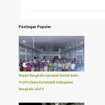
o
m
e
n
Postingan Populer
t
a
r
Bupati Bengkalis Apresiasi Bedah Buku
Profil Ulama Karismatik Kabupaten
Bengkalis Jilid II