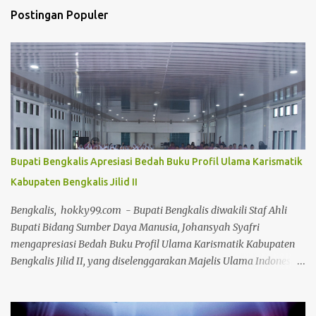
Postingan Populer
Bupati Bengkalis Apresiasi Bedah Buku Profil Ulama Karismatik
Kabupaten Bengkalis Jilid II
Bengkalis, hokky99.com - Bupati Bengkalis diwakili Staf Ahli
Bupati Bidang Sumber Daya Manusia, Johansyah Syafri
mengapresiasi Bedah Buku Profil Ulama Karismatik Kabupaten
Bengkalis Jilid II, yang diselenggarakan Majelis Ulama Indonesia
(MUI) Kabupaten Bengkalis, dalam rangka Milad MUI ke-51
tahun. Kegiatan bedah buku ini, dilakukan secara daring maupun
during dengan menghadirkan berbagai tokoh selaku narasumber,