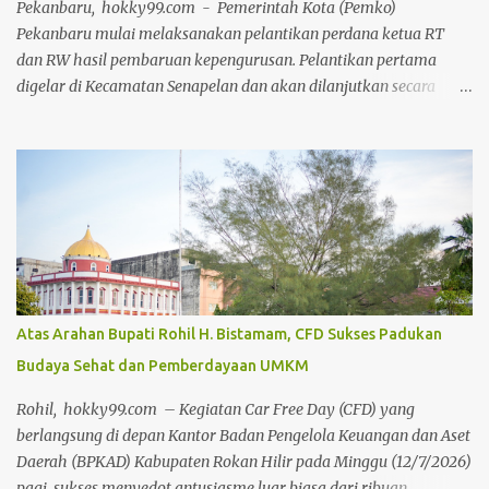
Pekanbaru, hokky99.com - Pemerintah Kota (Pemko)
sekitar. Karena itu, pemko telah ...
Pekanbaru mulai melaksanakan pelantikan perdana ketua RT
dan RW hasil pembaruan kepengurusan. Pelantikan pertama
digelar di Kecamatan Senapelan dan akan dilanjutkan secara
bertahap di seluruh kecamatan. Walikota Pekanbaru Agung
Nugroho di Aula Gedung Utama Kompleks Perkantoran Tenayan
Raya, Jumat (24/7/2026), mengatakan, pelantikan tersebut
merupakan bagian dari upaya mengisi kekosongan jabatan ketua
RT dan RW. Pelantikan ini sekaligus melakukan penyegaran
terhadap kepengurusan yang telah menjabat dalam waktu cukup
lama. "Sore ini, kami mulai melakukan pelantikan perdana ketua
RT dan RW di Kecamatan Senapelan. Ini baru sebagian kecil.
Karena, pelantikan akan terus bergulir untuk mengisi jabatan
Atas Arahan Bupati Rohil H. Bistamam, CFD Sukses Padukan
yang kosong sekaligus melakukan pembaruan kepengurusan
Budaya Sehat dan Pemberdayaan UMKM
yang sudah terlalu lama," ujarnya. Penguatan struktur
pemerintahan hingga tingkat lingkungan menjadi salah satu
Rohil, hokky99.com – Kegiatan Car Free Day (CFD) yang
fokus Pemko Pekanbaru. Karena itu, peran lurah akan semakin
berlangsung di depan Kantor Badan Pengelola Keuangan dan Aset
dip...
Daerah (BPKAD) Kabupaten Rokan Hilir pada Minggu (12/7/2026)
pagi, sukses menyedot antusiasme luar biasa dari ribuan