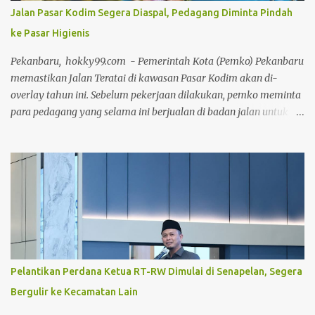
menciptakan peluang, hingga aksi penyelamatan gemilang dari
Jalan Pasar Kodim Segera Diaspal, Pedagang Diminta Pindah
para penjaga gawang membuat pertandingan berlangsung seru
ke Pasar Higienis
dan menghibur. Meski bertajuk laga persahabatan, kedua tim
tetap menunjukkan semangat kompetitif dengan menjunjung
Pekanbaru, hokky99.com - Pemerintah Kota (Pemko) Pekanbaru
tinggi nilai sportivitas, pertandingan berlangsung dalam tempo t...
memastikan Jalan Teratai di kawasan Pasar Kodim akan di-
overlay tahun ini. Sebelum pekerjaan dilakukan, pemko meminta
para pedagang yang selama ini berjualan di badan jalan untuk
direlokasi ke Pasar Higienis yang telah disiapkan. Wali Kota
Pekanbaru Agung Nugroho di Aula Gedung Utama Kompleks
Perkantoran Tenayan Raya, Jumat (24/7/2026), mengatakan,
kondisi Jalan Teratai sudah mengalami kerusakan cukup parah.
Sehingga, Jalan Teratai perlu segera diperbaiki. Namun, perbaikan
jalan akan sia-sia jika aktivitas perdagangan di badan jalan
masih terus berlangsung. "Jalan di Pasar Kodim itu memang
sudah rusak parah dan akan kami overlay tahun ini. Namun, saya
sebenarnya enggan mengaspal kalau jalan tersebut masih
Pelantikan Perdana Ketua RT-RW Dimulai di Senapelan, Segera
dijadikan lokasi berjualan. Karena, warga yang tinggal di sana
Bergulir ke Kecamatan Lain
tidak bisa melintas dengan nyaman," ujarnya. Keberadaan
pedagang di badan jalan selama ini juga menjadi keluhan warga