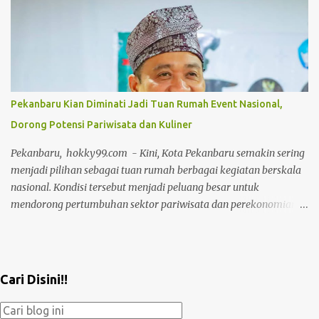
berkekuatan hukum tetap (inkrah) secara sukarela. Berdasarkan
berkas Penetapan Sita Eksekusi Nomor:
75/Pen.Eks/SITA/2025/PN.Jkt.Sel, Ketua PN Jakarta Selatan
memerintahkan Panitera untuk melakukan sita/blokir terhadap
rekening Bank Mandiri atas nama PT Citra Aryaguna dengan
nomor rekening 1220072588885. Tidak hanya rekening
Pekanbaru Kian Diminati Jadi Tuan Rumah Event Nasional,
korporasi, sebidang tanah dan bangunan (rumah) milik Elisabeth
Dorong Potensi Pariwisata dan Kuliner
Louise Coreta yang terletak di Jalan Bangka X Nomor 43, Pela
Mampang, Jakarta Selatan, juga turut disita paksa oleh
Pekanbaru, hokky99.com - Kini, Kota Pekanbaru semakin sering
pengadilan. Eksekusi riil ini merupakan buntut dari kemenangan
menjadi pilihan sebagai tuan rumah berbagai kegiatan berskala
telak Karmila Karmaya (P...
nasional. Kondisi tersebut menjadi peluang besar untuk
mendorong pertumbuhan sektor pariwisata dan perekonomian
daerah. Wakil Wali Kota Pekanbaru Markarius Anwar, Rabu
(15/7/2026), mencontohkan, Pemko Pekanbaru membuka
kegiatan yang diselenggarakan oleh organisasi profesi di bawah
Ikatan Apoteker Indonesia (IAI), khususnya yang bergerak di
Cari Disini!!
bidang farmasi rumah sakit, belum lama ini. Kegiatan tersebut
diikuti sekitar 1.500 peserta dari berbagai daerah di Indonesia.