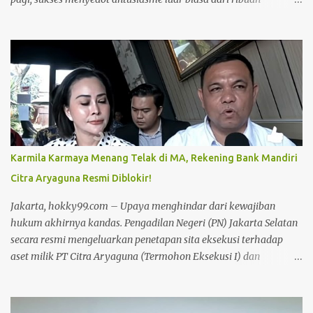
masyarakat setempat. Acara mingguan ini dilaksanakan atas
arahan langsung Bupati Rokan Hilir, H. Bistamam, dan didukung
penuh oleh Pemerintah Kabupaten Rokan Hilir. Agenda tersebut
menjadi upaya nyata pemerintah untuk terus mendorong budaya
hidup sehat sekaligus menghidupkan ruang publik yang positif
bagi warga. Sejak pagi, warga dari berbagai kalangan usia
memanfaatkan momen bebas kendaraan bermotor ini untuk
berolahraga, mulai dari senam bersama, joging, hingga
bersepeda. Selain menjadi ajang menjaga kebugaran dan
Karmila Karmaya Menang Telak di MA, Rekening Bank Mandiri
bersilaturahmi, CFD kali ini juga sukses menjadi motor penggerak
Citra Aryaguna Resmi Diblokir!
ekonomi daerah. Puluhan pelaku Usaha Mikro, Kecil, dan
Menengah (UMKM) lokal yang memadati area kegiatan
Jakarta, hokky99.com – Upaya menghindar dari kewajiban
melaporkan lonjakan omzet yang positif berkat ramainya
hukum akhirnya kandas. Pengadilan Negeri (PN) Jakarta Selatan
pengunjun...
secara resmi mengeluarkan penetapan sita eksekusi terhadap
aset milik PT Citra Aryaguna (Termohon Eksekusi I) dan
Elisabeth Louise Coreta, SE (Termohon Eksekusi II). Langkah
tegas ini diambil setelah para termohon dinilai tidak
menunjukkan itikad baik untuk menjalankan putusan