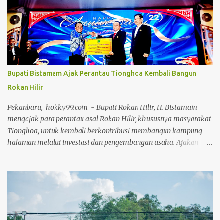
Jumat 24 Juli 2026, di aula gedung Diklat Jalan Kelapapati Darat
Bengkalis. Dalam sambutannya, Johan mengatakan, kegiatan
bedah buku ini memiliki makna yang sangat penting karena
bukan sekadar membahas isi sebuah buku, tetapi juga menggali
kembali nilai-nilai perjuangan, keteladanan dan warisan
keilmuan para ulama yang telah memberi warna dalam
Bupati Bistamam Ajak Perantau Tionghoa Kembali Bangun
perjalanan sejarah Negeri Junjungan. "Melalui forum bedah buku
Rokan Hilir
ini, kita tidak hanya memperkenalkan buku kepada masyarakat,
tetapi juga mengkajinya secara lebih mendalam. Sebab sebuah
Pekanbaru, hokky99.com - Bupati Rokan Hilir, H. Bistamam
buku akan memiliki nilai yang jauh lebih ...
mengajak para perantau asal Rokan Hilir, khususnya masyarakat
Tionghoa, untuk kembali berkontribusi membangun kampung
halaman melalui investasi dan pengembangan usaha. Ajakan
tersebut disampaikan Bistamam saat menghadiri pelantikan
Pengurus Himpunan Persaudaraan Tionghoa (HPT) Rokan Hilir
periode 2026–2030 yang dipimpin Ketua Umum Lo Cie Hui,
sekaligus peringatan Hari Ulang Tahun (HUT) ke-22 HPT di
Pekanbaru, Sabtu (4/7/2026) malam. Menurut Bistamam, Rokan
Hilir memiliki potensi besar di berbagai sektor, seperti perikanan,