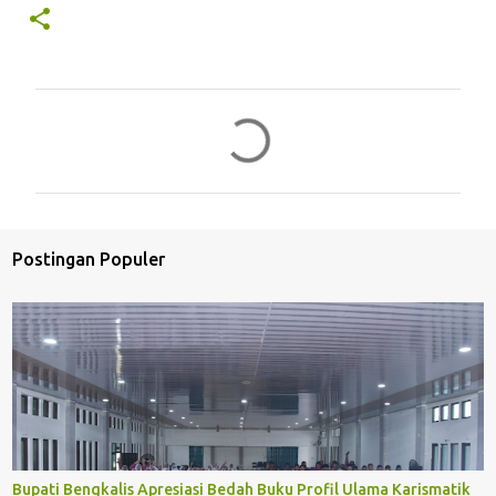
K
o
m
e
n
Postingan Populer
t
a
r
Bupati Bengkalis Apresiasi Bedah Buku Profil Ulama Karismatik